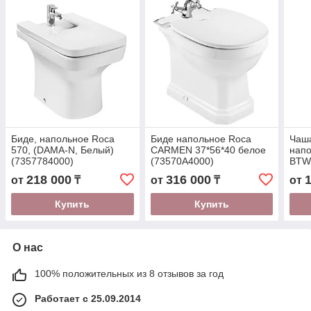
Биде, напольное Roca
Биде напольное Roca
Чаш
570, (DAMA-N, Белый)
CARMEN 37*56*40 белое
напо
(7357784000)
(73570A4000)
BTW 
342
218 000
316 000
от
₸
от
₸
от
Купить
Купить
О нас
100% положительных из 8 отзывов за год
Работает с 25.09.2014