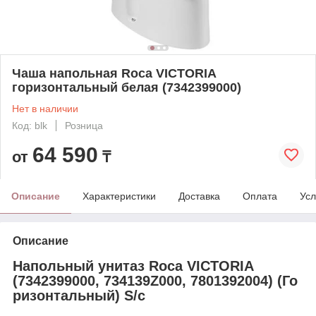
Чаша напольная Roca VICTORIA
горизонтальный белая (7342399000)
Нет в наличии
Код: blk
Розница
64 590
от
₸
Описание
Характеристики
Доставка
Оплата
Усл
Описание
Напольный унитаз Roca VICTORIA
(7342399000, 734139Z000, 7801392004) (Го
ризонтальный) S/c