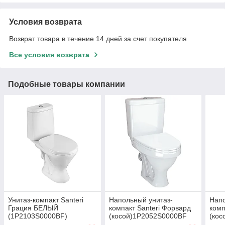
Условия возврата
Возврат товара в течение 14 дней за счет покупателя
Все условия возврата
Подобные товары компании
Унитаз-компакт Santeri
Напольный унитаз-
Напо
Грация БЕЛЫЙ
компакт Santeri Форвард
комп
(1P2103S0000BF)
(косой)1P2052S0000BF
(ко
белый
бел