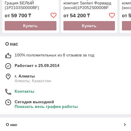
Грация БЕЛЫЙ
компакт Santeri Форвард
комп
(1P2103S0000BF)
(косой)1P2052S0000BF
(ко
белый
бел
59 700
54 200
от
₸
от
₸
от
Купить
Купить
О нас
100% положительных из 8 отзывов за год
Работает с 25.09.2014
г. Алматы
Алматы, Казахстан
Контакты
Сегодня выходной
Показать весь график работы
О нас