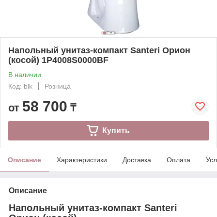
Напольный унитаз-компакт Santeri Орион
(косой) 1P4008S0000BF
В наличии
Код: blk
Розница
58 700
от
₸
Купить
Описание
Характеристики
Доставка
Оплата
Усл
Описание
Напольный унитаз-компакт Santeri