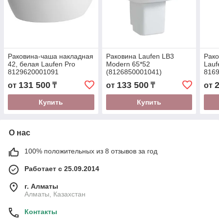
Раковина-чаша накладная
Раковина Laufen LB3
Рако
42, белая Laufen Pro
Modern 65*52
Lauf
8129620001091
(8126850001041)
816
131 500
133 500
от
₸
от
₸
от
Купить
Купить
О нас
100% положительных из 8 отзывов за год
Работает с 25.09.2014
г. Алматы
Алматы, Казахстан
Контакты