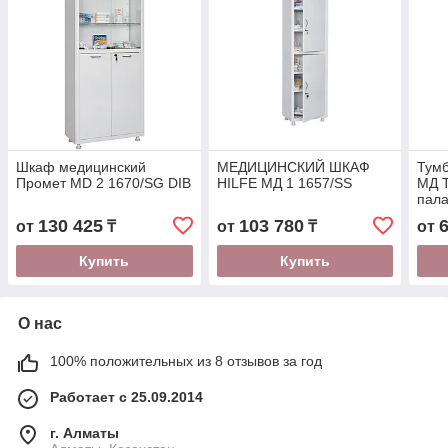
Шкаф медицинский
МЕДИЦИНСКИЙ ШКАФ
Тумб
Промет MD 2 1670/SG DIB
HILFE МД 1 1657/SS
МД Т
пала
130 425
103 780
от
₸
от
₸
от
Купить
Купить
О нас
100% положительных из 8 отзывов за год
Работает с 25.09.2014
г. Алматы