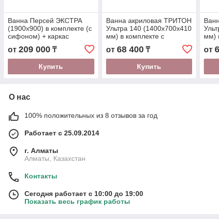
Ванна Персей ЭКСТРА
Ванна акриловая ТРИТОН
Ван
(1900х900) в комплекте (с
Ультра 140 (1400x700х410
Ульт
сифоном) + каркас
мм) в комплекте с
мм) 
ножками
нож
209 000
68 400
от
₸
от
₸
от
Купить
Купить
О нас
100% положительных из 8 отзывов за год
Работает с 25.09.2014
г. Алматы
Алматы, Казахстан
Контакты
Сегодня работает с 10:00 до 19:00
Показать весь график работы