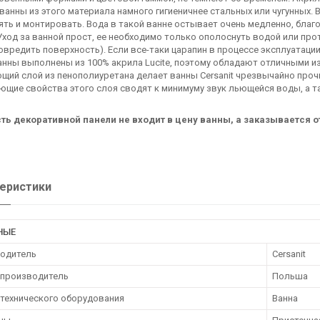
ванны из этого материала намного гигиеничнее стальных или чугунных.
ять и монтировать. Вода в такой ванне остывает очень медленно, бл
Уход за ванной прост, ее необходимо только ополоснуть водой или пр
повредить поверхность). Если все-таки царапин в процессе эксплуатаци
анны выполнены из 100% акрила Lucite, поэтому обладают отличными 
щий слой из пенополиуретана делает ванны Cersanit чрезвычайно про
щие свойства этого слоя сводят к минимуму звук льющейся воды, а т
сть декоративной панели не входит в цену ванны, а заказывается о
еристики
НЫЕ
одитель
Cersanit
 производитель
Польша
нтехнического оборудования
Ванна