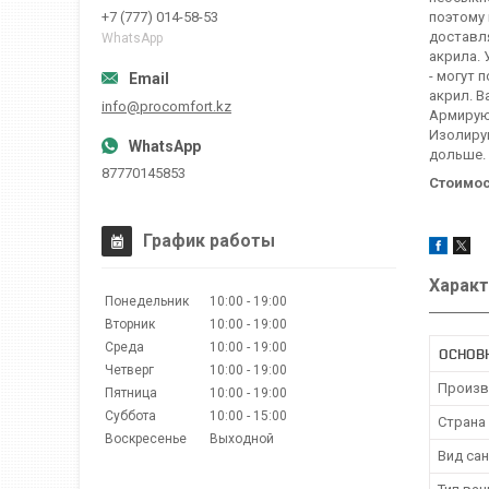
поэтому 
+7 (777) 014-58-53
доставл
WhatsApp
акрила. 
- могут 
акрил. В
info@procomfort.kz
Армирую
Изолирую
дольше.
87770145853
​Стоимо
График работы
Характ
Понедельник
10:00
19:00
Вторник
10:00
19:00
Среда
10:00
19:00
ОСНОВ
Четверг
10:00
19:00
Произв
Пятница
10:00
19:00
Суббота
10:00
15:00
Страна
Воскресенье
Выходной
Вид са