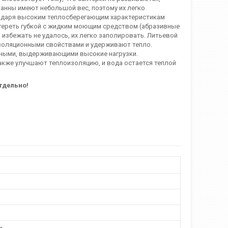
 Ванны имеют небольшой вес, поэтому их легко
агодаря высоким теплосберегающим характеристикам
отереть губкой с жидким моющим средством (абразивные
и избежать не удалось, их легко заполировать. Литьевой
изоляционными свойствами и удерживают тепло.
чными, выдерживающими высокие нагрузки.
акже улучшают теплоизоляцию, и вода остается теплой
тдельно!