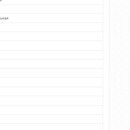
я
ьная