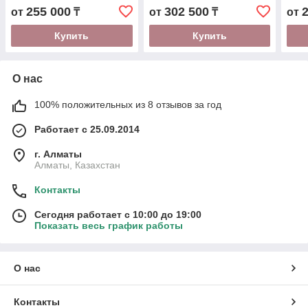
поддон, 1/4 круга,
серый поддон,
подд
255 000
302 500
от
₸
от
₸
от
100*100*215
тонированное стекло
100*
Купить
Купить
О нас
100% положительных из 8 отзывов за год
Работает с 25.09.2014
г. Алматы
Алматы, Казахстан
Контакты
Сегодня работает с 10:00 до 19:00
Показать весь график работы
О нас
Контакты