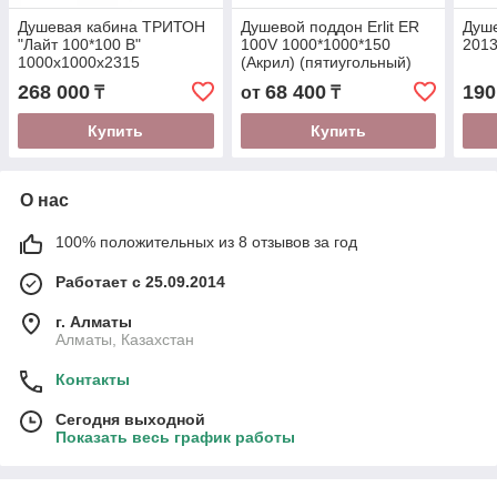
Душевая кабина ТРИТОН
Душевой поддон Erlit ER
Душе
"Лайт 100*100 В"
100V 1000*1000*150
2013
1000x1000x2315
(Акрил) (пятиугольный)
Щ0000061831
(ER100V)
268 000
68 400
190
₸
от
₸
Купить
Купить
О нас
100% положительных из 8 отзывов за год
Работает с 25.09.2014
г. Алматы
Алматы, Казахстан
Контакты
Сегодня выходной
Показать весь график работы