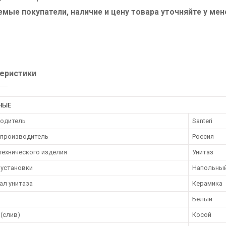
мые покупатели, наличие и цену товара уточняйте у ме
еристики
НЫЕ
одитель
Santeri
 производитель
Россия
технического изделия
Унитаз
 установки
Напольны
ал унитаза
Керамика
Белый
(слив)
Косой