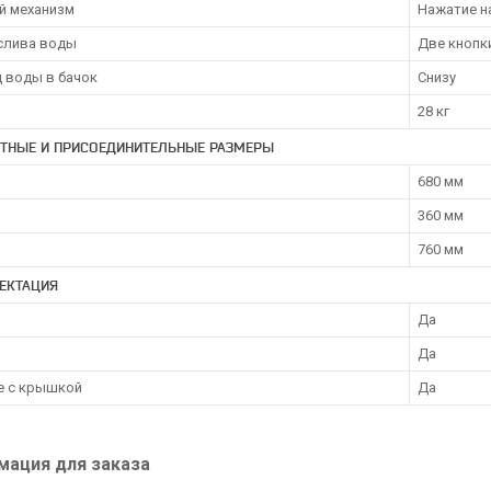
й механизм
Нажатие н
слива воды
Две кнопк
 воды в бачок
Снизу
28 кг
ИТНЫЕ И ПРИСОЕДИНИТЕЛЬНЫЕ РАЗМЕРЫ
680 мм
360 мм
760 мм
ЕКТАЦИЯ
Да
Да
е с крышкой
Да
ация для заказа