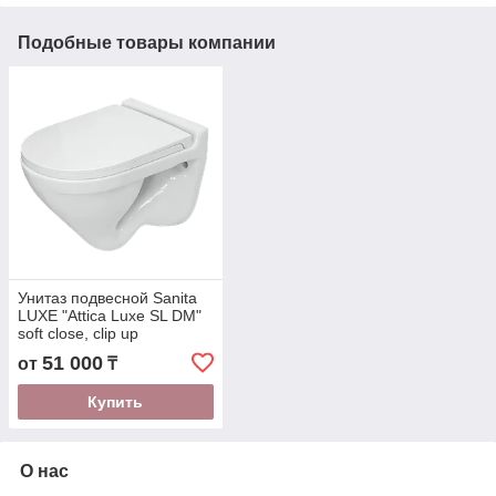
Подобные товары компании
Унитаз подвесной Sanita
LUXE "Attica Luxe SL DM"
soft close, clip up
(ATCSLWH0104)
51 000
от
₸
Купить
О нас