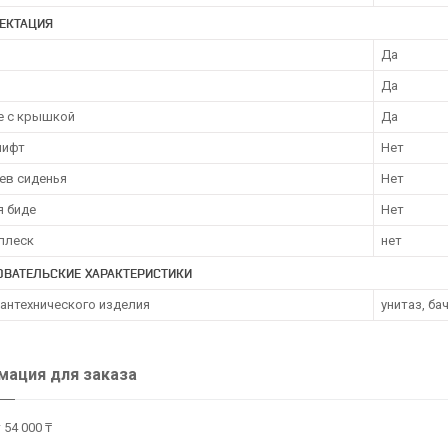
ЕКТАЦИЯ
Да
Да
е с крышкой
Да
лифт
Нет
ев сиденья
Нет
я биде
Нет
плеск
нет
ОВАТЕЛЬСКИЕ ХАРАКТЕРИСТИКИ
сантехнического изделия
унитаз, ба
ация для заказа
 54 000 ₸