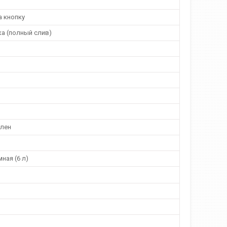
а кнопку
ка (полный слив)
лен
ная (6 л)