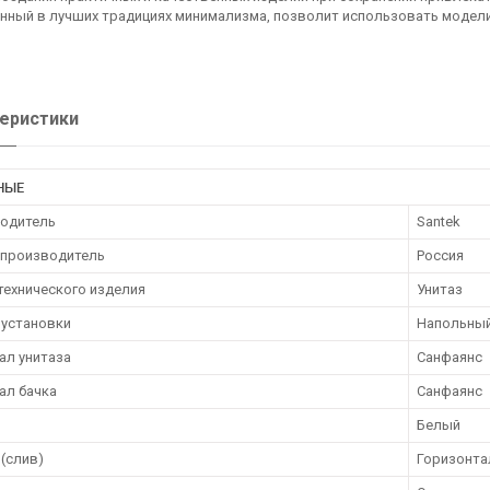
нный в лучших традициях минимализма, позволит использовать модели
еристики
НЫЕ
одитель
Santek
 производитель
Россия
технического изделия
Унитаз
 установки
Напольны
ал унитаза
Санфаянс
ал бачка
Санфаянс
Белый
(слив)
Горизонта