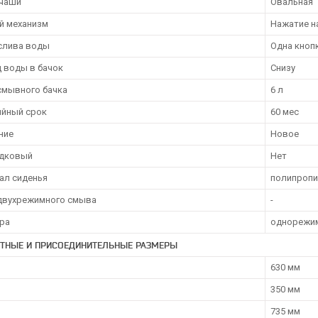
чаши
Овальная
й механизм
Нажатие н
слива воды
Одна кноп
 воды в бачок
Снизу
смывного бачка
6 л
ийный срок
60 мес
ние
Новое
дковый
Нет
ал сиденья
полипропи
двухрежимного смыва
-
ра
однорежим
ИТНЫЕ И ПРИСОЕДИНИТЕЛЬНЫЕ РАЗМЕРЫ
630 мм
350 мм
735 мм