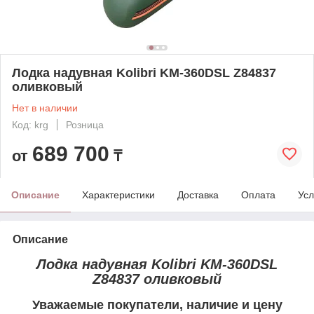
Лодка надувная Kolibri KM-360DSL Z84837
оливковый
Нет в наличии
Код: krg
Розница
689 700
от
₸
Описание
Характеристики
Доставка
Оплата
Усл
Описание
Лодка надувная Kolibri KM-360DSL
Z84837 оливковый
Уважаемые покупатели, наличие и цену