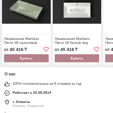
Умывальник Marbaxx
Умывальник Marbaxx
Умы
Пегги V8 салатовый
Пегги V8 белый лед
Пегг
45 416
45 416
от
₸
от
₸
от
Купить
Купить
О нас
100% положительных из 8 отзывов за год
Работает с 25.09.2014
г. Алматы
Алматы, Казахстан