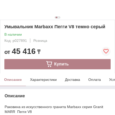
Умывальник Marbaxx Пегги V8 темно серый
В наличии
Код: p027891
Розница
45 416
от
₸
Купить
Описание
Характеристики
Доставка
Оплата
Усл
Описание
Раковина из искусственного гранита Marbaxx серия Granit
MARR Пегги V8