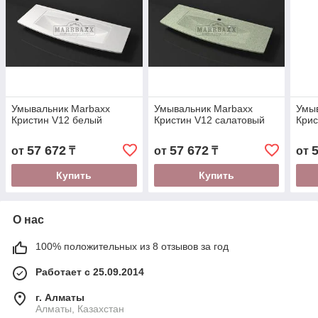
Умывальник Marbaxx
Умывальник Marbaxx
Умы
Кристин V12 белый
Кристин V12 салатовый
Крис
57 672
57 672
от
₸
от
₸
от
Купить
Купить
О нас
100% положительных из 8 отзывов за год
Работает с 25.09.2014
г. Алматы
Алматы, Казахстан