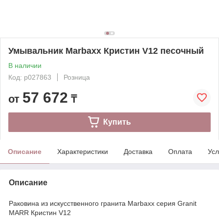
Умывальник Marbaxx Кристин V12 песочный
В наличии
Код: p027863
Розница
57 672
от
₸
Купить
Описание
Характеристики
Доставка
Оплата
Усл
Описание
Раковина из искусственного гранита Marbaxx серия Granit
MARR Кристин V12