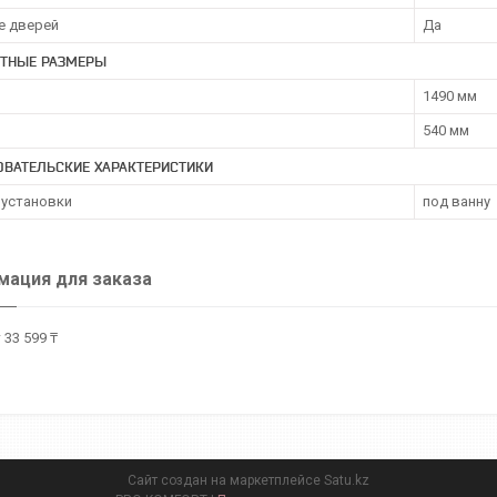
е дверей
Да
ИТНЫЕ РАЗМЕРЫ
1490 мм
540 мм
ОВАТЕЛЬСКИЕ ХАРАКТЕРИСТИКИ
 установки
под ванну
ация для заказа
 33 599 ₸
Сайт создан на маркетплейсе
Satu.kz