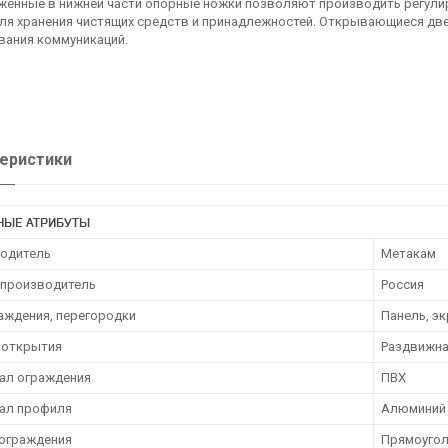
женные в нижней части опорные ножки позволяют производить регулир
ля хранения чистящих средств и принадлежностей. Открывающиеся две
вания коммуникаций.
еристики
НЫЕ АТРИБУТЫ
одитель
Метакам
 производитель
Россия
раждения, перегородки
Панель, э
 открытия
Раздвижн
ал ограждения
ПВХ
ал профиля
Алюминий
ограждения
Прямоугол