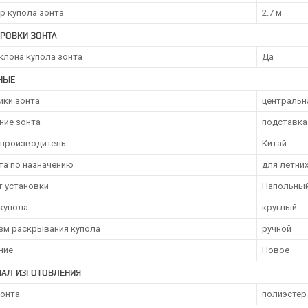
р купола зонта
2.7 м
РОВКИ ЗОНТА
клона купола зонта
Да
НЫЕ
йки зонта
центральн
ние зонта
подставка
 производитель
Китай
та по назначению
для летни
т установки
Напольны
купола
круглый
зм раскрывания купола
ручной
ние
Новое
ИАЛ ИЗГОТОВЛЕНИЯ
зонта
полиэстер