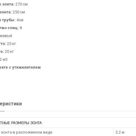
 зонта:
270 см
зонта:
250 см
 трубы:
4см
тво спиц:
8
жевый
тто:
25 кг
о:
20 кг
2 м3
екте с утяжелителем
еристики
ТНЫЕ РАЗМЕРЫ ЗОНТА
 зонта в разложенном виде
2.2 м