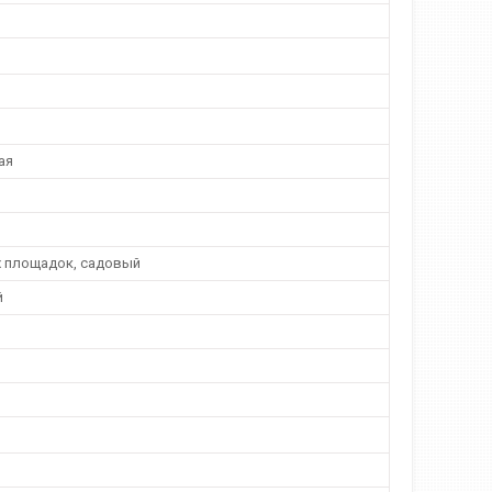
ая
х площадок, садовый
й