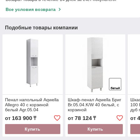
Все условия возврата
Подобные товары компании
Пенал напольный Aqwella
Шкаф-пенал Aqwella Бриг
Шка
Allegro 40 с корзиной
Br.05.04.K/W 40 белый, с
100
белый Agr.05.04
корзиной
дуб 
163 900
78 124
от
₸
от
₸
от
Купить
Купить