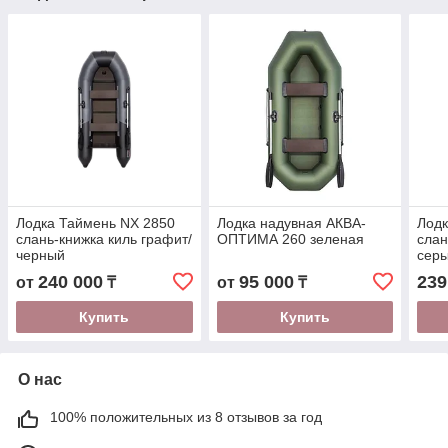
Лодка Таймень NX 2850
Лодка надувная АКВА-
Лодк
слань-книжка киль графит/
ОПТИМА 260 зеленая
слан
черный
сер
240 000
95 000
239
от
₸
от
₸
Купить
Купить
О нас
100% положительных из 8 отзывов за год