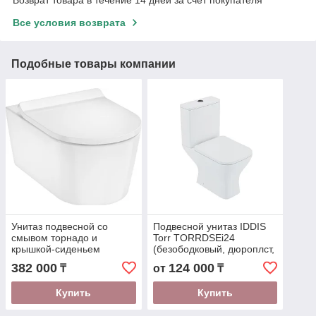
Все условия возврата
Подобные товары компании
Унитаз подвесной со
Подвесной унитаз IDDIS
смывом торнадо и
Torr TORRDSEi24
крышкой-сиденьем
(безободковый, дюроплст,
SoftClose, белый
Soft Close и Easy Fix)
382 000
124 000
₸
от
₸
Hansgrohe EluPura S
60344450
Купить
Купить