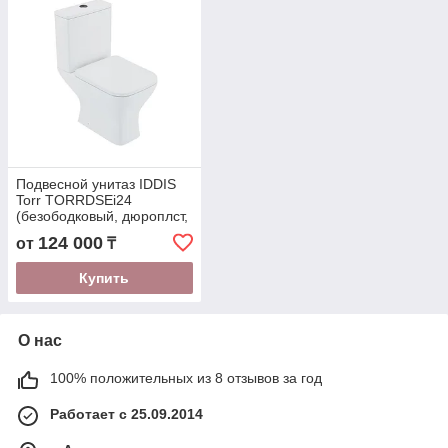
Подвесной унитаз IDDIS
Torr TORRDSEi24
(безободковый, дюроплст,
Soft Close и Easy Fix)
124 000
от
₸
Купить
О нас
100% положительных из 8 отзывов за год
Работает с 25.09.2014