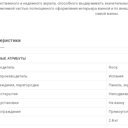
ественного и надежного акрила, способного выдерживать значительные
емлемой частью полноценного оформления интерьера ванной и по внеш
самой ванны.
еристики
НЫЕ АТРИБУТЫ
одитель
Roca
 производитель
Испания
раждения, перегородки
Панель, э
 открытия
Неподвиж
 установки
На ванну
ограждения
Прямоугол
2.8 кг