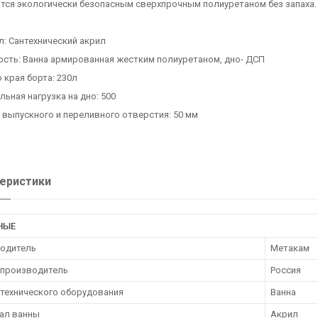
тся экологически безопасным сверхпрочным полиуретаном без запаха.
л: Сантехнический акрил
ость: Ванна армированная жестким полиуретаном, дно- ДСП
 края борта: 230л
ьная нагрузка на дно: 500
выпускного и переливного отверстия: 50 мм
еристики
НЫЕ
одитель
Метакам
 производитель
Россия
нтехнического оборудования
Ванна
ал ванны
Акрил