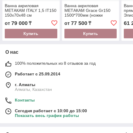
Ванна акриловая
Ванна акриловая
Ванн
МЕТАКАМ ITALY 1,5 IT150
МЕТАКАМ Grace Gr150
прям
150х70х48 см
1500*700мм (ножки
Элис
универсал)
с но
79 000
77 500
61 
от
₸
от
₸
Купить
Купить
О нас
100% положительных из 8 отзывов за год
Работает с 25.09.2014
г. Алматы
Алматы, Казахстан
Контакты
Сегодня работает с 10:00 до 15:00
Показать весь график работы