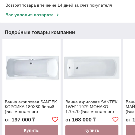
Возврат товара в течение 14 дней за счет покупателя
Все условия возврата
Подобные товары компании
Ванна акриловая SANTEK
Ванна акриловая SANTEK
Ван
КОРСИКА 180Х80 белый
1WH111979 МОНАКО
МАЙ
(Без монтажного
170х70 (Без монтажного
(Без
комплекта) 1WH111981
комплекта) (1WH111979)
ком
197 000
168 000
от
₸
от
₸
от
Купить
Купить