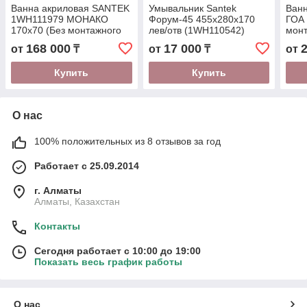
Ванна акриловая SANTEK
Умывальник Santek
Ванн
1WH111979 МОНАКО
Форум-45 455x280x170
ГОА 
170х70 (Без монтажного
лев/отв (1WH110542)
монт
комплекта) (1WH111979)
1WH
168 000
17 000
от
₸
от
₸
от
Купить
Купить
О нас
100% положительных из 8 отзывов за год
Работает с 25.09.2014
г. Алматы
Алматы, Казахстан
Контакты
Сегодня работает с 10:00 до 19:00
Показать весь график работы
О нас