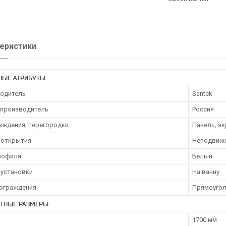
еристики
НЫЕ АТРИБУТЫ
одитель
Santek
 производитель
Россия
раждения, перегородки
Панель, э
 открытия
Неподвиж
рофиля
Белый
 установки
На ванну
ограждения
Прямоугол
ИТНЫЕ РАЗМЕРЫ
1700 мм