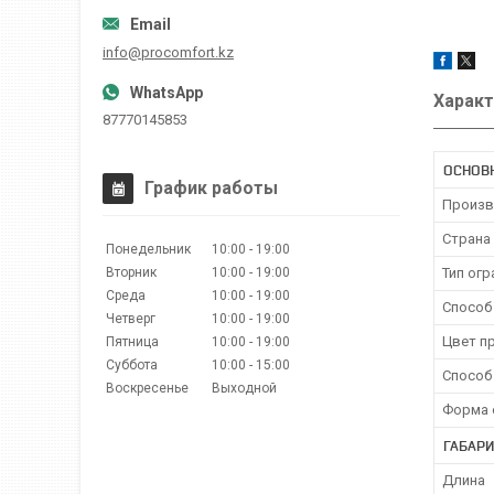
info@procomfort.kz
Характ
87770145853
ОСНОВ
График работы
Произв
Страна
Понедельник
10:00
19:00
Вторник
10:00
19:00
Тип ог
Среда
10:00
19:00
Способ
Четверг
10:00
19:00
Цвет п
Пятница
10:00
19:00
Суббота
10:00
15:00
Способ
Воскресенье
Выходной
Форма 
ГАБАР
Длина