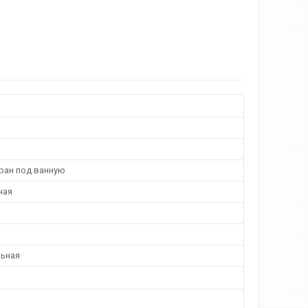
кран под ванную
ная
ьная