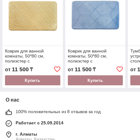
Коврик для ванной
Коврик для ванной
Тумб
комнаты, 50*80 см,
комнаты, 50*80 см,
устр
полиэстер с
полиэстер с
стол
запоминающей пеной,
запоминающей пеной,
Cers
11 500
11 500
от
₸
от
₸
от
IDDIS B21P580i12
IDDIS B24P580i12
MOD
Купить
Купить
О нас
100% положительных из 8 отзывов за год
Работает с 25.09.2014
г. Алматы
Алматы, Казахстан