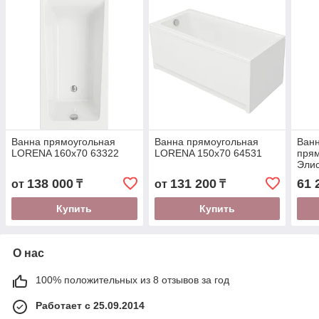
Ванна прямоугольная
Ванна прямоугольная
Ванн
LORENA 160x70 63322
LORENA 150x70 64531
прям
Элис
с но
138 000
131 200
61 
от
₸
от
₸
Купить
Купить
О нас
100% положительных из 8 отзывов за год
Работает с 25.09.2014