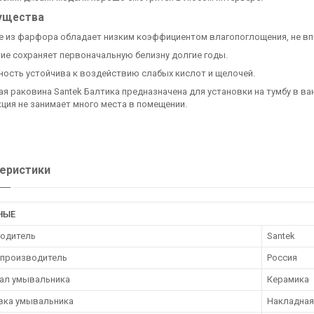
ущества
е из фарфора обладает низким коэффициентом влагопоглощения, не впи
ие сохраняет первоначальную белизну долгие годы.
ность устойчива к воздействию слабых кислот и щелочей.
я раковина Santek Балтика предназначена для установки на тумбу в в
ция не занимает много места в помещении.
еристики
НЫЕ
одитель
Santek
 производитель
Россия
ал умывальника
Керамика
вка умывальника
Накладная