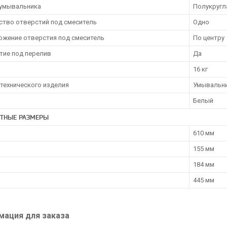
умывальника
Полукругл
ство отверстий под смеситель
Одно
ожение отверстия под смеситель
По центру
тие под перелив
Да
16 кг
нтехнического изделия
Умывальн
Белый
ИТНЫЕ РАЗМЕРЫ
610 мм
155 мм
184 мм
445 мм
ация для заказа