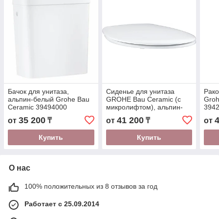
Бачок для унитаза,
Сиденье для унитаза
Рако
альпин-белый Grohe Bau
GROHE Bau Ceramic (с
Groh
Ceramic 39494000
микролифтом), альпин-
394
белый (39493000)
35 200
41 200
от
₸
от
₸
от
Купить
Купить
О нас
100% положительных из 8 отзывов за год
Работает с 25.09.2014