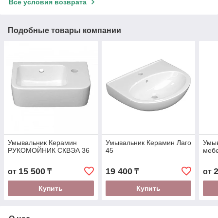
Все условия возврата
Подобные товары компании
Умывальник Керамин
Умывальник Керамин Лаго
Умы
РУКОМОЙНИК СКВЭА 36
45
меб
15 500
19 400
от
₸
₸
от
Купить
Купить