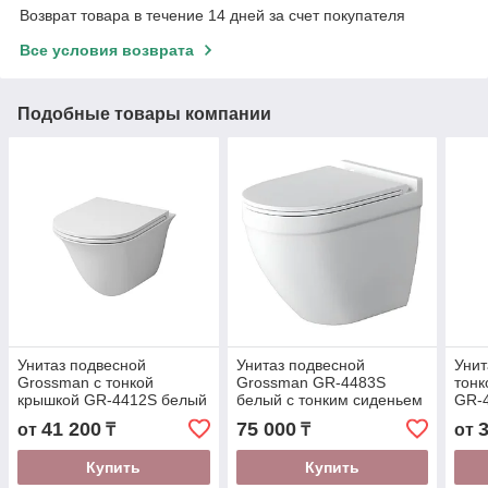
Возврат товара в течение 14 дней за счет покупателя
Все условия возврата
Подобные товары компании
Унитаз подвесной
Унитаз подвесной
Унит
Grossman с тонкой
Grossman GR-4483S
тонк
крышкой GR-4412S белый
белый с тонким сиденьем
GR-
41 200
75 000
от
₸
₸
от
Купить
Купить