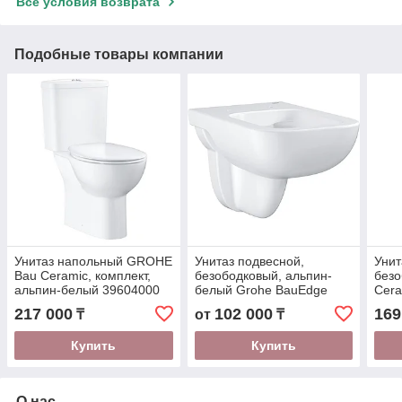
Все условия возврата
Подобные товары компании
Унитаз напольный GROHE
Унитаз подвесной,
Унит
Bau Ceramic, комплект,
безободковый, альпин-
безо
альпин-белый 39604000
белый Grohe BauEdge
Cera
Ceramic 39809000
(Кор
217 000
102 000
169
₸
от
₸
Купить
Купить
О нас