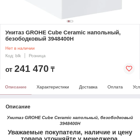
Унитаз GROHE Cube Ceramic напольный,
безободковый 3948400H
Нет в наличии
Код: blk
Розница
241 470
от
₸
Описание
Характеристики
Доставка
Оплата
Усл
Описание
Унитаз GROHE Cube Ceramic напольный, безободковый
3948400H
Уважаемые покупатели, наличие и цену
товара уточняйте у менеджера.