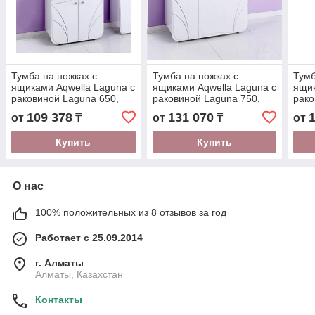
Тумба на ножках с
Тумба на ножках с
Тумб
ящиками Aqwella Laguna с
ящиками Aqwella Laguna с
ящик
раковиной Laguna 650,
раковиной Laguna 750,
рако
белая
белая (Tav.01.07)
бел
109 378
131 070
от
₸
от
₸
от
Купить
Купить
О нас
100% положительных из 8 отзывов за год
Работает с 25.09.2014
г. Алматы
Алматы, Казахстан
Контакты