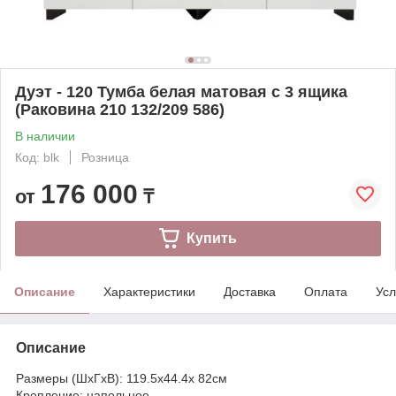
Дуэт - 120 Тумба белая матовая с 3 ящика
(Раковина 210 132/209 586)
В наличии
Код: blk
Розница
176 000
от
₸
Купить
Описание
Характеристики
Доставка
Оплата
Усл
Описание
Размеры (ШхГхВ): 119.5х44.4х 82см
Крепление: напольное