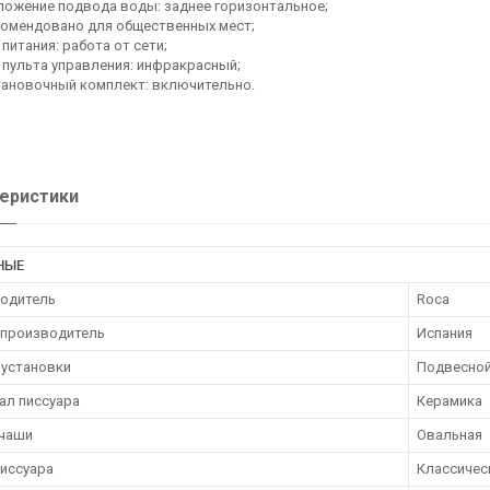
ожение подвода воды: заднее горизонтальное;
комендовано для общественных мест;
 питания: работа от сети;
 пульта управления: инфракрасный;
тановочный комплект: включительно.
еристики
НЫЕ
одитель
Roca
 производитель
Испания
 установки
Подвесно
ал писсуара
Керамика
чаши
Овальная
писсуара
Классичес