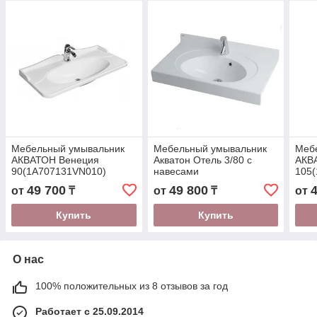
Мебельный умывальник
Мебельный умывальник
Меб
АКВАТОН Венеция
Акватон Отель 3/80 с
АКВ
90(1A707131VN010)
навесами
105
(1A70063NOT010)
49 700
49 800
от
₸
от
₸
от
Купить
Купить
О нас
100% положительных из 8 отзывов за год
Работает с 25.09.2014