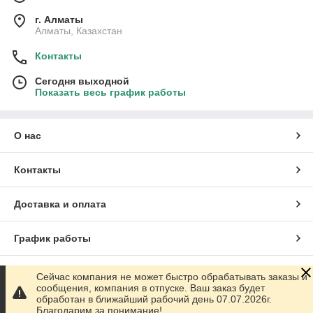
г. Алматы
Алматы, Казахстан
Контакты
Сегодня выходной
Показать весь график работы
О нас
Контакты
Доставка и оплата
График работы
Полная версия сайта
Сейчас компания не может быстро обрабатывать заказы и
сообщения, компания в отпуске. Ваш заказ будет
обработан в ближайший рабочий день 07.07.2026г.
Сайт создан на маркетплейсе
Satu.kz
Благодарим за понимание!