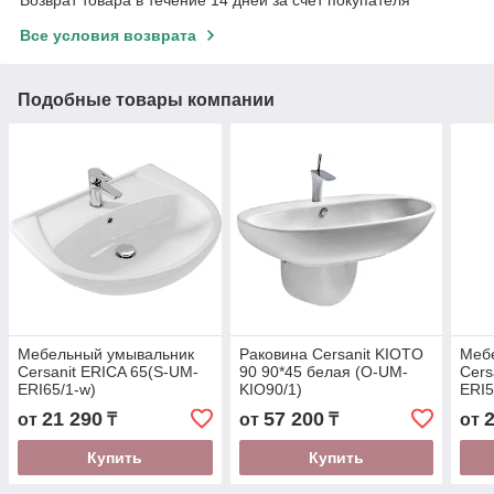
Все условия возврата
Подобные товары компании
Мебельный умывальник
Раковина Cersanit KIOTO
Меб
Cersanit ERICA 65(S-UM-
90 90*45 белая (O-UM-
Cers
ERI65/1-w)
KIO90/1)
ERI5
21 290
57 200
от
₸
от
₸
от
Купить
Купить