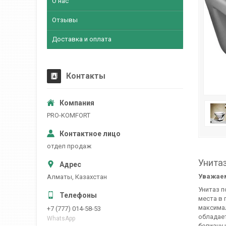
О нас
Отзывы
Доставка и оплата
Контакты
PRO-KOMFORT
отдел продаж
Унита
Уважаем
Алматы, Казахстан
Унитаз 
места в 
максима
+7 (777) 014-58-53
обладае
WhatsApp
белизну 