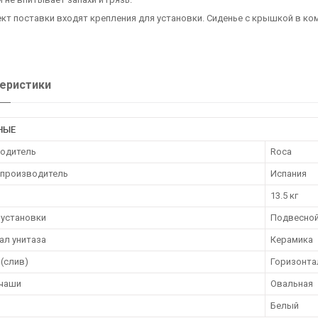
кт поставки входят крепления для установки. Сиденье с крышкой в ком
еристики
НЫЕ
одитель
Roca
 производитель
Испания
13.5 кг
 установки
Подвесно
ал унитаза
Керамика
(слив)
Горизонта
чаши
Овальная
Белый