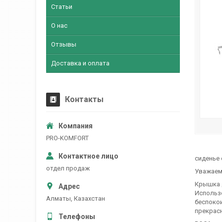
Статьи
О нас
Отзывы
Доставка и оплата
Контакты
PRO-KOMFORT
сиденье 
отдел продаж
Уважаемы
Крышка д
Использо
Алматы, Казахстан
беспокои
прекрасн