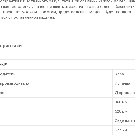
к гарантия качественного результата. При создании каждой модели да
ные технологии и качественные материалы, что позволяет обеспечить
 - Roca - 78062AC004. При этом, представленная модель будет полност
ься с поставленной задачей.
еристики
НЫЕ
одитель
Roca
 производитель
Испания
ал
Дюроплас
360 мм
520 мм
Сиденье с
Белый