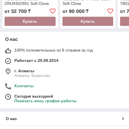
ZRU9302991 Soft Close
Soft Close
7801
тон
32 700
90 000
от
₸
от
₸
от
780
Купить
Купить
О нас
100% положительных из 8 отзывов за год
Работает с 25.09.2014
г. Алматы
Алматы, Казахстан
Контакты
Сегодня выходной
Показать весь график работы
О нас