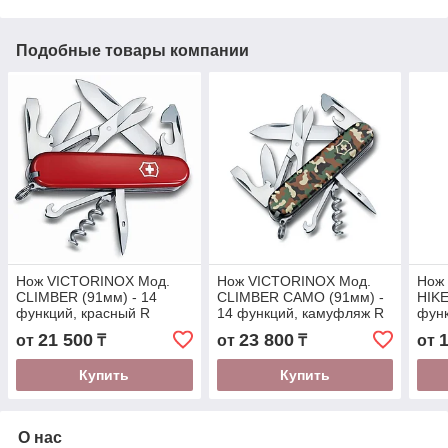
Подобные товары компании
Нож VICTORINOX Мод.
Нож VICTORINOX Мод.
Нож
CLIMBER (91мм) - 14
CLIMBER CAMO (91мм) -
HIKE
функций, красный R
14 функций, камуфляж R
функ
18109
18824
181
21 500
23 800
от
₸
от
₸
от
Купить
Купить
О нас