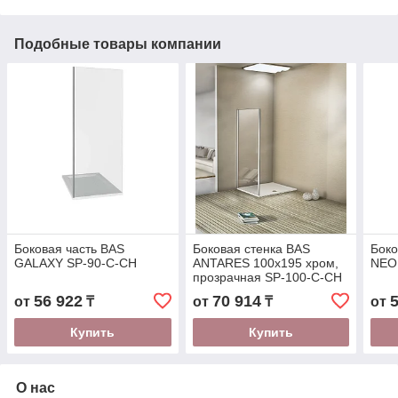
Подобные товары компании
Боковая часть BAS
Боковая стенка BAS
Боко
GALAXY SP-90-C-CH
ANTARES 100х195 хром,
NEO
прозрачная SP-100-C-CH
56 922
70 914
от
₸
от
₸
от
Купить
Купить
О нас