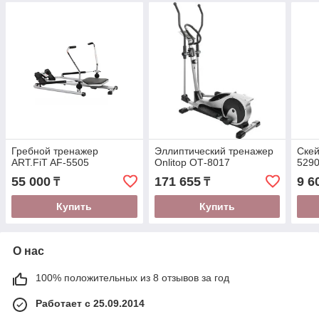
Гребной тренажер
Эллиптический тренажер
Скей
ART.FiT AF-5505
Onlitop ОТ-8017
5290
55 000
171 655
9 6
₸
₸
Купить
Купить
О нас
100% положительных из 8 отзывов за год
Работает с 25.09.2014