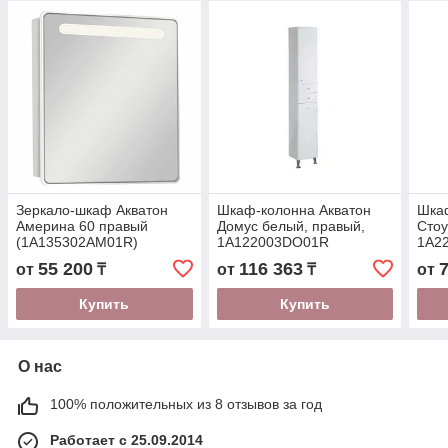
Зеркало-шкаф Акватон
Шкаф-колонна Акватон
Шка
Америна 60 правый
Домус белый, правый,
Стоу
(1A135302AM01R)
1A122003DO01R
1A2
55 200
116 363
от
₸
от
₸
от
Купить
Купить
О нас
100% положительных из 8 отзывов за год
Работает с 25.09.2014