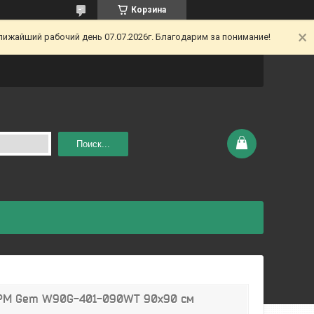
Корзина
ижайший рабочий день 07.07.2026г. Благодарим за понимание!
Поиск...
.PM Gem W90G-401-090WT 90х90 см