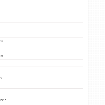
см
ые
ое
руга