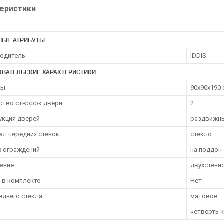
еристики
НЫЕ АТРИБУТЫ
одитель
IDDIS
ОВАТЕЛЬСКИЕ ХАРАКТЕРИСТИКИ
ты
90x90x190 
ство створок двери
2
укция дверей
раздвижн
ал передних стенок
стекло
 ограждений
на поддон
ение
двухстенн
 в комплекте
Нет
еднего стекла
матовое
четверть к