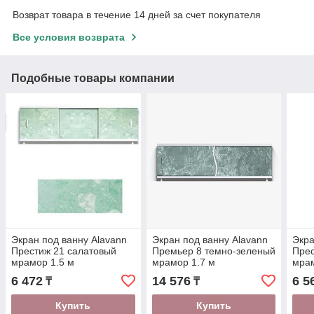
Возврат товара в течение 14 дней за счет покупателя
Все условия возврата
Подобные товары компании
Экран под ванну Alavann
Экран под ванну Alavann
Экра
Престиж 21 салатовый
Премьер 8 темно-зеленый
Прес
мрамор 1.5 м
мрамор 1.7 м
мрам
6 472
14 576
6 5
₸
₸
Купить
Купить