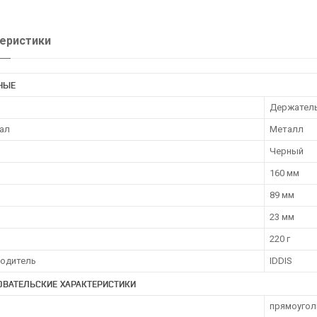
еристики
НЫЕ
Держатель
ал
Металл
Черный
160 мм
89 мм
23 мм
220 г
одитель
IDDIS
ОВАТЕЛЬСКИЕ ХАРАКТЕРИСТИКИ
прямоугол