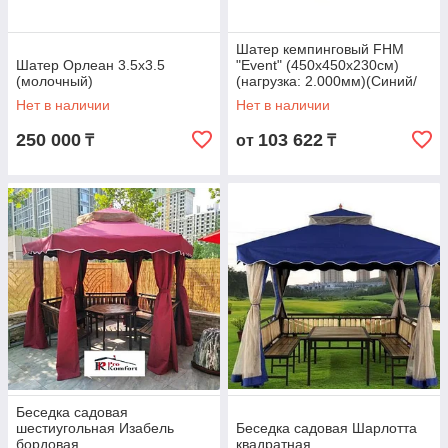
Шатер кемпинговый FHM
Шатер Орлеан 3.5х3.5
"Event" (450х450х230см)
(молочный)
(нагрузка: 2.000мм)(Синий/
Серый), R 87289
Нет в наличии
Нет в наличии
250 000
103 622
₸
от
₸
Беседка садовая
шестиугольная Изабель
Беседка садовая Шарлотта
бордовая
квадратная