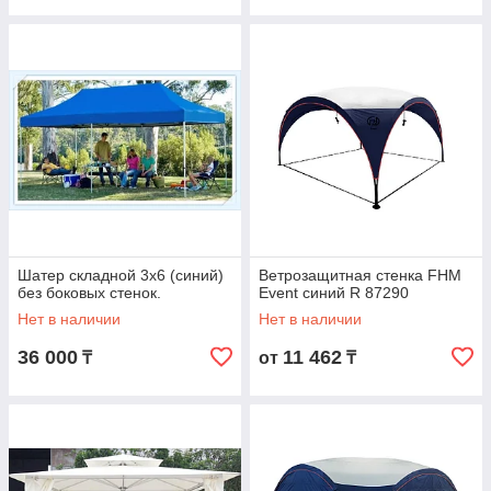
Оплата.
При доставке в Алматы - оплата
03
наличными при получении товара, оплата
безналичным расчетом заранее за день до
доставки. При отправке в другие города -
оплата на карту Каспи голд или на счет
компании за день до отправки товара.
Получение.
04
Доставка по Алматы на
Шатер складной 3х6 (синий)
Ветрозащитная стенка FHM
следующий рабочий день после оформления
без боковых стенок.
Event синий R 87290
заказа. Отправка в другие города на
Нет в наличии
Нет в наличии
следующий рабочий день.
36 000
11 462
₸
от
₸
Подобрать тент