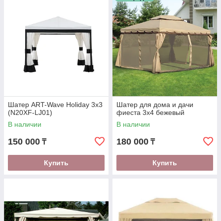
оптимальные варианты, выгодные как по цене, так и по
качеству.
Открыть каталог
Главные особенности тентов,
навесов и шатров
Шатер ART-Wave Holiday 3х3
Шатер для дома и дачи
(N20XF-LJ01)
фиеста 3х4 бежевый
В наличии
В наличии
Универсальность и комфорт
150 000
180 000
₸
₸
Наличие шатра или навеса - это отличное
Купить
Купить
решение для отдыха и праздника на природе
без забот, ведь они отлично укрывают от
дождя, создают прохладу в жаркий день,
защищают от насекомых, удобны для
размещения на летних площадках и в саду.