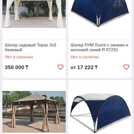
Садовые тенты, навесы и шатры с
доставкой по Казахстану
Предлагаем лучшие цены на качественные товары
для комфортного отдыха и проведения
мероприятий на природе!
Шатер садовый Topaz 3х3
Шатер FHM Event с окнами и
Если вам необходима профессиональная
бежевый
молнией синий R 87291
консультация или помощь в выборе, свяжитесь с нами,
Нет в наличии
Нет в наличии
и мы с радостью ответим на все интересующие вас
вопросы.
350 000
17 222
₸
от
₸
Перейти к выбору