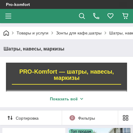
Pro-komfort
Товары и услуги
Зонты для кафе,шатры
Шатры, нав
Шатры, навесы, маркизы
PRO-Komfort — шатры, навесы,
маркизы
Широкий ассортимент товаров для
Показать всё
комфортного отдыха на даче и проведения
выездных мероприятий
Сортировка
0
Фильтры
Занимаемся реализацией шатров на протяжении
многих лет, поэтому подобрали в нашем каталоге
Топ продаж