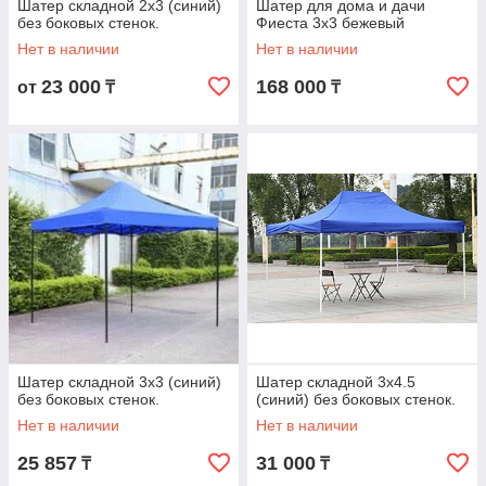
Шатер складной 2х3 (синий)
Шатер для дома и дачи
без боковых стенок.
Фиеста 3х3 бежевый
Нет в наличии
Нет в наличии
Заказ.
Выбирайте шатер или тент
01
необходимого вами размера и модели в нашем
23 000
168 000
от
₸
₸
каталоге и оформляйте заявку на покупку сразу
на сайте через форму или связавшись с нами
по телефону.
Согласование.
Менеджер магазина
02
свяжется с вами для подтверждения заказа,
согласования условий оплаты и доставки
продукции, при необходимости подберет
лучший для вас вариант.
Шатер складной 3х3 (синий)
Шатер складной 3х4.5
без боковых стенок.
(синий) без боковых стенок.
Нет в наличии
Нет в наличии
25 857
31 000
₸
₸