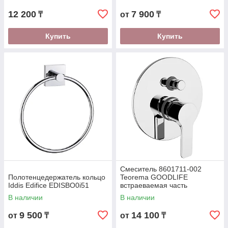
12 200
7 900
₸
от
₸
Купить
Купить
Смеситель 8601711-002
Полотенцедержатель кольцо
Teorema GOODLIFE
Iddis Edifice EDISBO0i51
встраеваемая часть
GOODLIFE для 0311711-001
В наличии
В наличии
9 500
14 100
от
₸
от
₸