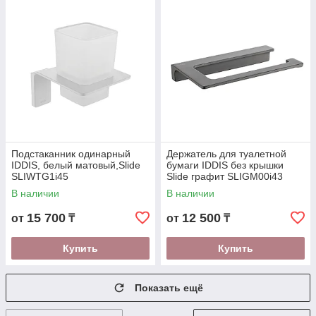
Подстаканник одинарный
Держатель для туалетной
IDDIS, белый матовый,Slide
бумаги IDDIS без крышки
SLIWTG1i45
Slide графит SLIGM00i43
В наличии
В наличии
15 700
12 500
от
₸
от
₸
Купить
Купить
Показать ещё